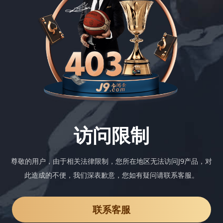
访问限制
尊敬的用户，由于相关法律限制，您所在地区无法访问J9产品，对
此造成的不便，我们深表歉意，您如有疑问请联系客服。
联系客服