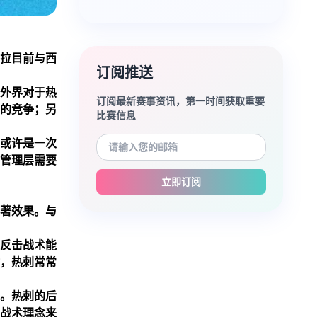
拉目前与西
订阅推送
外界对于热
订阅最新赛事资讯，第一时间获取重要
的竞争；另
比赛信息
或许是一次
管理层需要
立即订阅
著效果。与
反击战术能
，热刺常常
。热刺的后
战术理念来