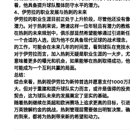
看，他具备提升球队整体防守水平的潜力。
4、伊劳拉的职业发展与热刺的未来
伊劳拉的职业生涯目前正处于上升阶段，尽管他还没有像
潜力。对于热刺来说，聘请这样一位年轻且有潜力的教练
在热刺的未来规划中，俱乐部显然希望能够通过引进新任
一个合适的人选，因为他不仅具备现代足球的战术理念，
的工作，可能会在未来几年的时间里，看到球队在竞技水
对于伊劳拉而言，加入热刺无疑是职业生涯的一大步，尤
意味着更多的曝光和机会，如果能够在热刺取得成功，他
可能成为一个互利共赢的局面。
总结：
综合来看，热刺视伊劳拉为新帅首选并愿意支付1000
大，但对于重建和提升球队实力而言，或许是值得的投资
契合，这为球队未来的发展奠定了坚实的基础。
随着热刺继续在英超和欧洲赛场上追求更高的目标，引进
万英镑解约金的挑战，热刺管理层需要做出明智决策，确
的到来，都将为热刺带来新的希望和动力。