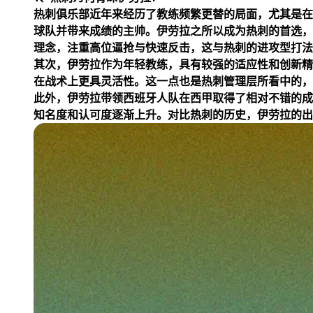
热刺俱乐部近年来经历了教练频繁更替的局面，尤其是在孔蒂
球队并带来成绩的主帅。伊劳拉之所以成为热刺的首选，
理念，注重高位逼抢与快速反击，这与热刺的进攻型打法
其次，伊劳拉作为年轻教练，具有较强的适应性和创新精
在战术上更具灵活性。这一点也是热刺管理层所看中的，
此外，伊劳拉带领西班牙人队在西甲取得了相对不错的成
知名度和认可度逐渐上升。对比热刺的历史，伊劳拉的出