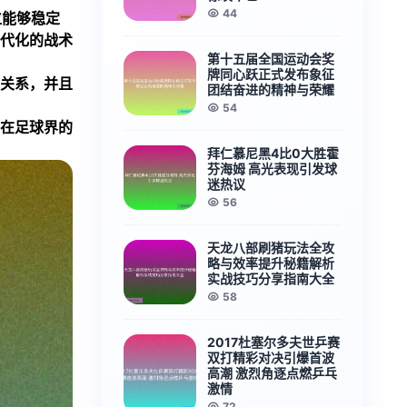
44
位能够稳定
代化的战术
第十五届全国运动会奖
牌同心跃正式发布象征
关系，并且
团结奋进的精神与荣耀
54
在足球界的
拜仁慕尼黑4比0大胜霍
芬海姆 高光表现引发球
迷热议
56
天龙八部刷猪玩法全攻
略与效率提升秘籍解析
实战技巧分享指南大全
58
2017杜塞尔多夫世乒赛
双打精彩对决引爆首波
高潮 激烈角逐点燃乒乓
激情
72