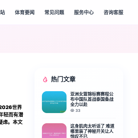
站
体育要闻
常见问题
服务中心
咨询客服
热门文章
亚洲女篮锦标赛赛程公
布中国队首战泰国备战
全力以赴
2026世界
33
位年轻而有潜
疑虑。本文
这身肌肉太听话了 难道
哪里装了神秘开关让人
惊叹不已