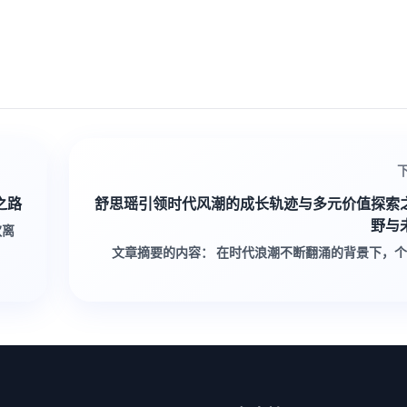
之路
舒思瑶引领时代风潮的成长轨迹与多元价值探索
野与
欢离
文章摘要的内容： 在时代浪潮不断翻涌的背景下，