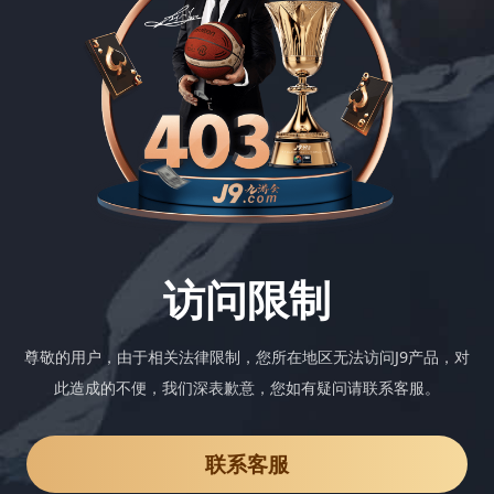
访问限制
尊敬的用户，由于相关法律限制，您所在地区无法访问J9产品，对
此造成的不便，我们深表歉意，您如有疑问请联系客服。
联系客服